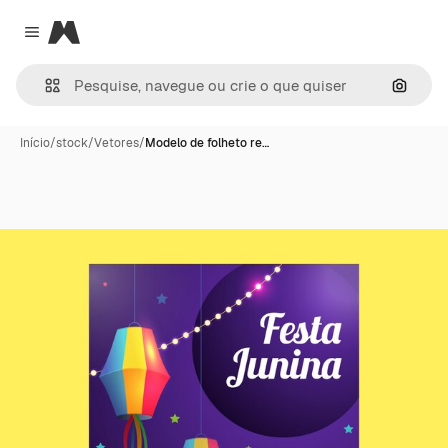
Magnific
Close menu
Pesqui
Início
/
stock
/
Vetores
/
Modelo de folheto re…