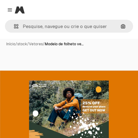
Magnific
Close menu
Pesqui
Início
/
stock
/
Vetores
/
Modelo de folheto ve…