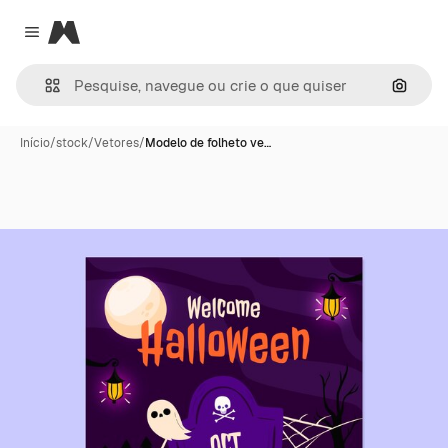
Magnific
Close menu
Pesqui
Início
/
stock
/
Vetores
/
Modelo de folheto ve…