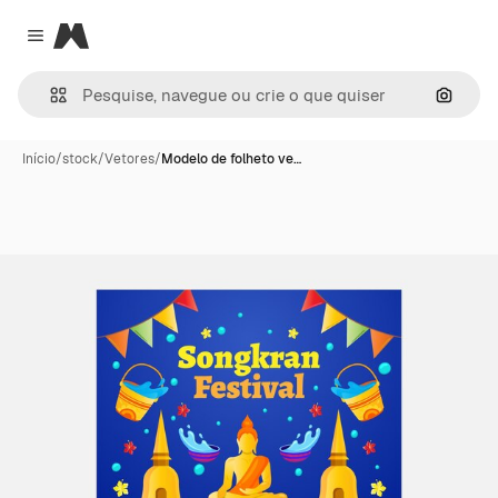
Magnific
Close menu
Pesqui
Início
/
stock
/
Vetores
/
Modelo de folheto ve…