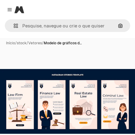
Magnific
Close menu
Pesqui
Início
/
stock
/
Vetores
/
Modelo de gráficos d…