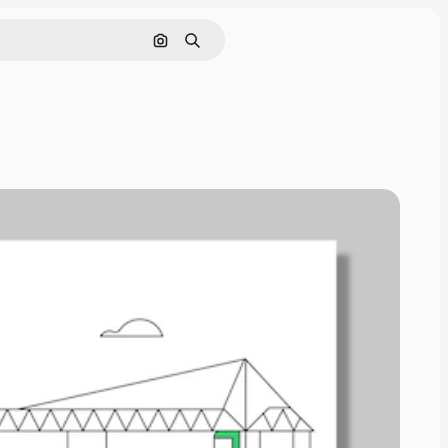
Pesquisar por imagem
Buscar