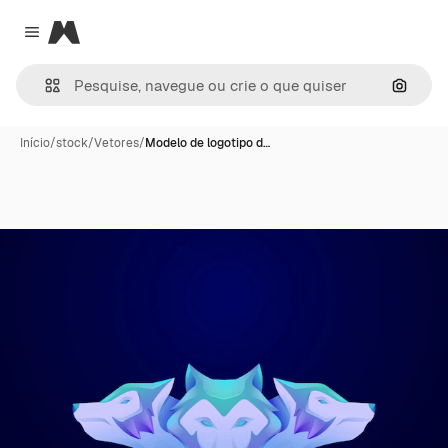
Magnific
Close menu
Pesqui
Início
/
stock
/
Vetores
/
Modelo de logotipo d…