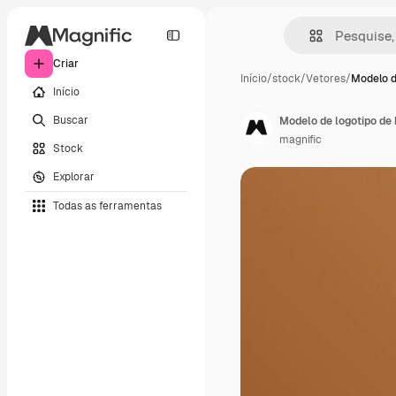
Criar
Início
/
stock
/
Vetores
/
Modelo d
Início
Buscar
Modelo de logotipo de
magnific
Stock
Explorar
Todas as ferramentas