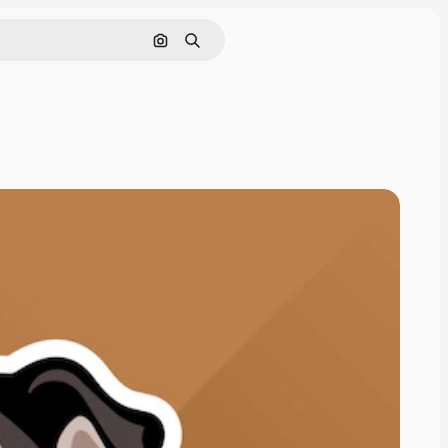
Pesquisar por imagem
Buscar