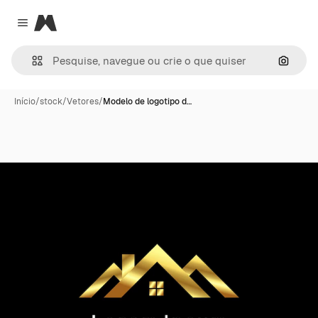
Magnific
Close menu
Pesqui
Início
/
stock
/
Vetores
/
Modelo de logotipo d…