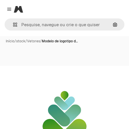
Magnific
Close menu
Pesqui
Início
/
stock
/
Vetores
/
Modelo de logotipo d…