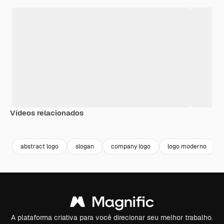
Vídeos relacionados
Premium
Premium
Premium
Premium
abstract logo
slogan
company logo
logo moderno
A plataforma criativa para você direcionar seu melhor trabalho.