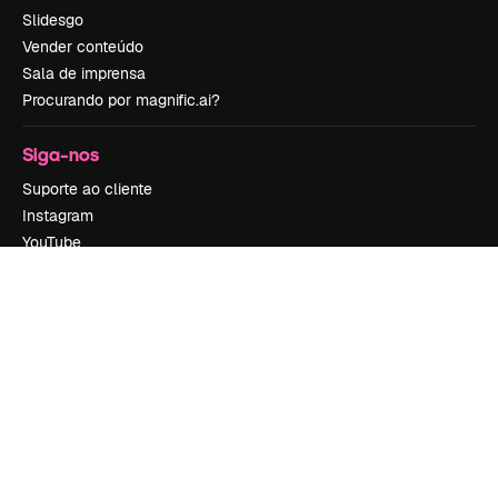
Slidesgo
Vender conteúdo
Sala de imprensa
Procurando por magnific.ai?
Siga-nos
Suporte ao cliente
Instagram
YouTube
LinkedIn
TikTok
Discord
X
Reddit
Copyright © 2010-
2026
Freepik Company S.L.U.
Todos os direitos
reservados
.