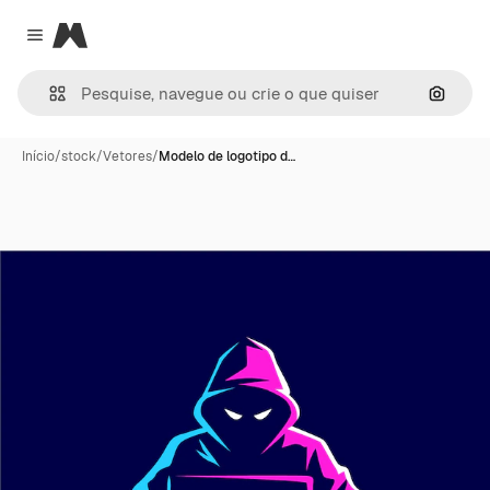
Magnific
Close menu
Pesqui
Início
/
stock
/
Vetores
/
Modelo de logotipo d…