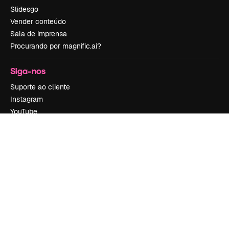
Slidesgo
Vender conteúdo
Sala de imprensa
Procurando por magnific.ai?
Siga-nos
Suporte ao cliente
Instagram
YouTube
LinkedIn
TikTok
Discord
X
Reddit
Copyright © 2010-
2026
Freepik Company S.L.U.
Todos os direitos
reservados
.