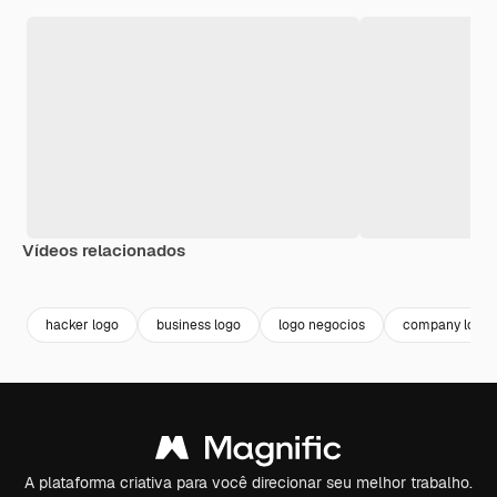
Vídeos relacionados
Premium
Premium
Gerado por IA
Premium
Premium
Gerado por 
hacker logo
business logo
logo negocios
company logo
A plataforma criativa para você direcionar seu melhor trabalho.