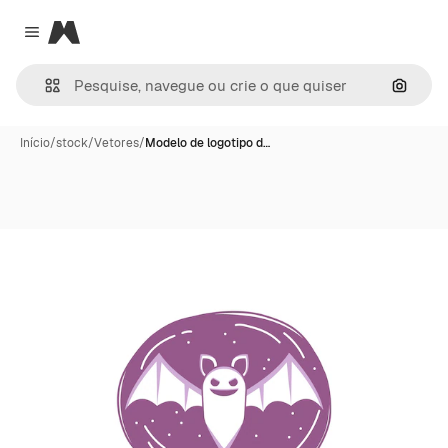
Magnific
Close menu
Pesqui
Início
/
stock
/
Vetores
/
Modelo de logotipo d…