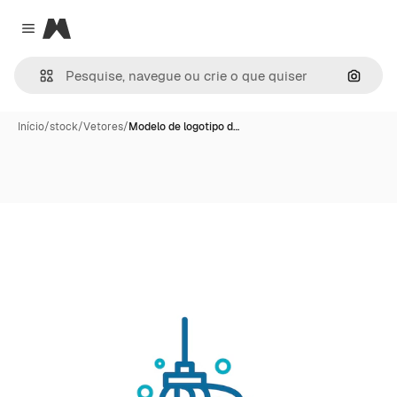
Magnific
Close menu
Pesqui
Início
/
stock
/
Vetores
/
Modelo de logotipo d…