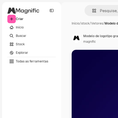
Criar
Início
/
stock
/
Vetores
/
Modelo d
Início
Buscar
Modelo de logotipo gra
magnific
Stock
Explorar
Todas as ferramentas