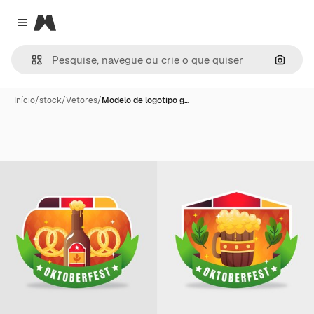
Magnific
Close menu
Pesqui
Início
/
stock
/
Vetores
/
Modelo de logotipo g…