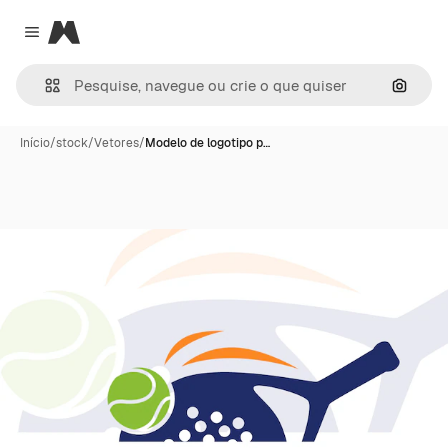
Magnific
Close menu
Pesqui
Início
/
stock
/
Vetores
/
Modelo de logotipo p…