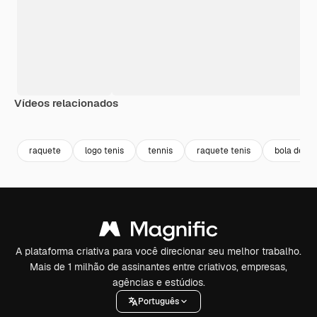
Vídeos relacionados
Premium
Premium
Premium
Premium
raquete
logo tenis
tennis
raquete tenis
bola de te
A plataforma criativa para você direcionar seu melhor trabalho.
Mais de 1 milhão de assinantes entre criativos, empresas,
agências e estúdios.
Português