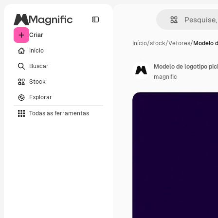
Criar
Início
/
stock
/
Vetores
/
Modelo d
Início
Buscar
Modelo de logotipo pic
magnific
Stock
Explorar
Todas as ferramentas