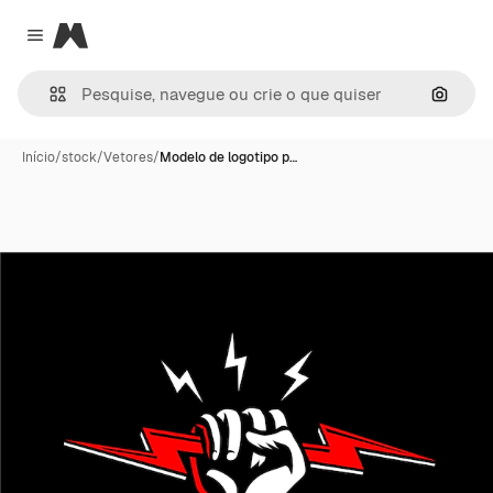
Magnific
Close menu
Pesqui
Início
/
stock
/
Vetores
/
Modelo de logotipo p…