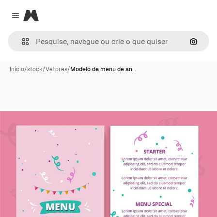
Magnific
Close menu
Pesqui
Início
/
stock
/
Vetores
/
Modelo de menu de an…