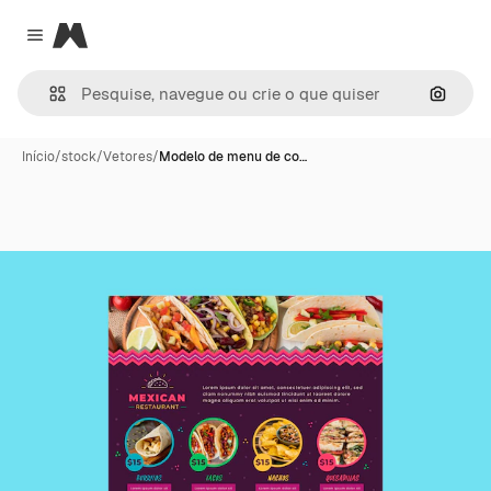
Magnific
Close menu
Pesqui
Início
/
stock
/
Vetores
/
Modelo de menu de co…