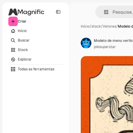
Criar
Início
/
stock
/
Vetores
/
Modelo d
Início
Buscar
Modelo de menu vertica
pikisuperstar
Stock
Explorar
Todas as ferramentas