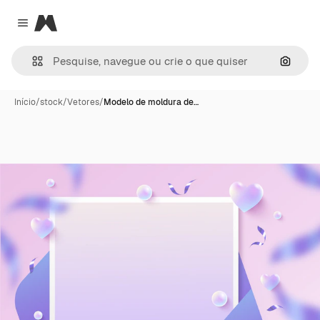
Magnific
Close menu
Pesqui
Início
/
stock
/
Vetores
/
Modelo de moldura de…