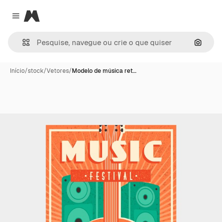
Magnific
Close menu
Pesqui
Início
/
stock
/
Vetores
/
Modelo de música ret…