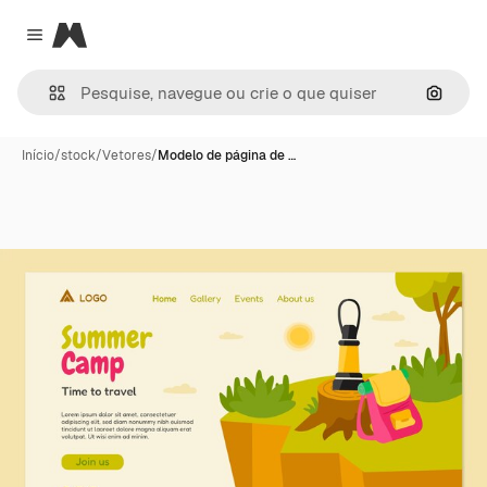
Magnific
Close menu
Pesqui
Início
/
stock
/
Vetores
/
Modelo de página de …