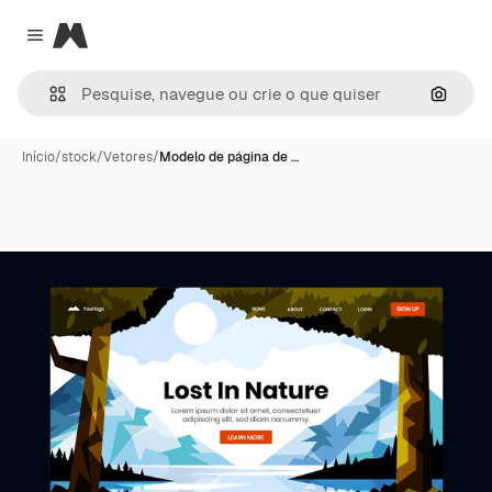
Magnific
Close menu
Pesqui
Início
/
stock
/
Vetores
/
Modelo de página de …