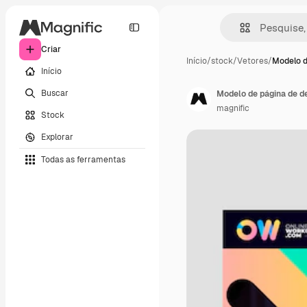
Criar
Início
/
stock
/
Vetores
/
Modelo d
Início
Buscar
Modelo de página de de
magnific
Stock
Explorar
Todas as ferramentas