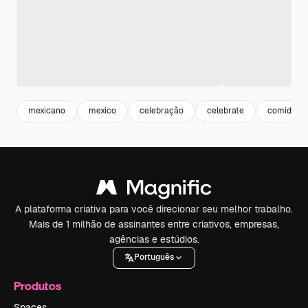
mexicano
mexico
celebração
celebrate
comida m
A plataforma criativa para você direcionar seu melhor trabalho.
Mais de 1 milhão de assinantes entre criativos, empresas,
agências e estúdios.
Português
Produtos
Spaces