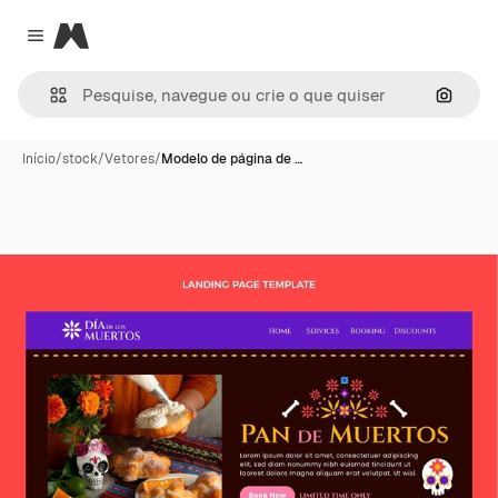
Magnific
Close menu
Pesqui
Início
/
stock
/
Vetores
/
Modelo de página de …