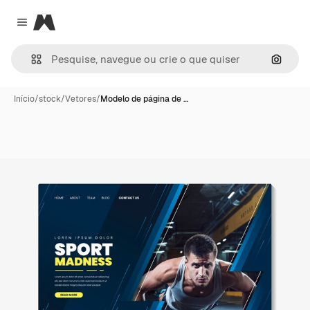
Magnific
Close menu
Pesqui
Início
/
stock
/
Vetores
/
Modelo de página de …