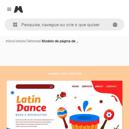
Magnific
Close menu
Pesqui
Início
/
stock
/
Vetores
/
Modelo de página de …