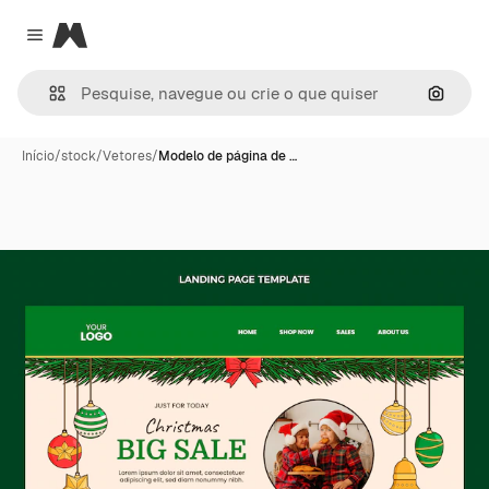
Magnific
Close menu
Pesqui
Início
/
stock
/
Vetores
/
Modelo de página de …