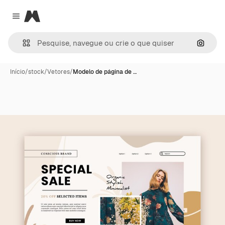
Magnific
Close menu
Pesqui
Início
/
stock
/
Vetores
/
Modelo de página de …