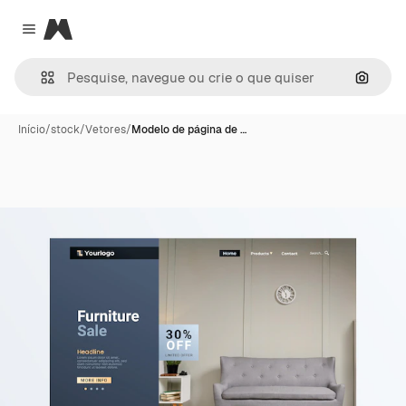
Magnific
Close menu
Pesqui
Início
/
stock
/
Vetores
/
Modelo de página de …