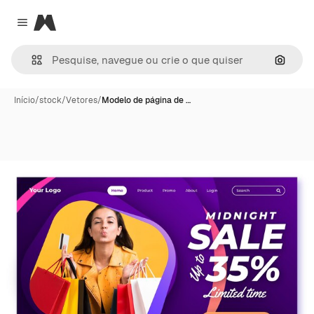
Magnific
Close menu
Pesqui
Início
/
stock
/
Vetores
/
Modelo de página de …