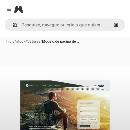
Magnific
Close menu
Pesqui
Início
/
stock
/
Vetores
/
Modelo de página de …