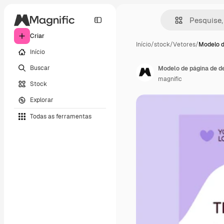
Criar
Início
/
stock
/
Vetores
/
Modelo d
Início
Buscar
Modelo de página de d
magnific
Stock
Explorar
Todas as ferramentas