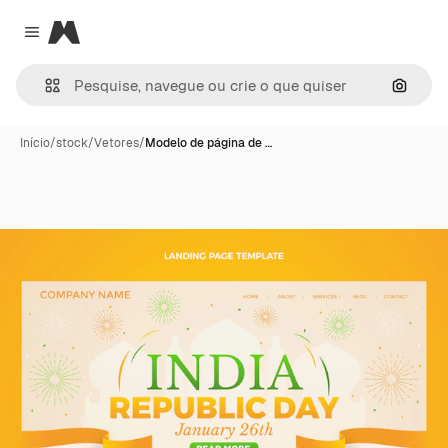
Magnific
Close menu
Pesqui
Início
/
stock
/
Vetores
/
Modelo de página de …