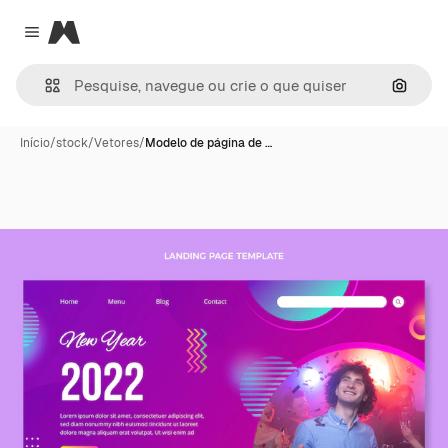
Magnific
Close menu
Pesqui
Início
/
stock
/
Vetores
/
Modelo de página de …