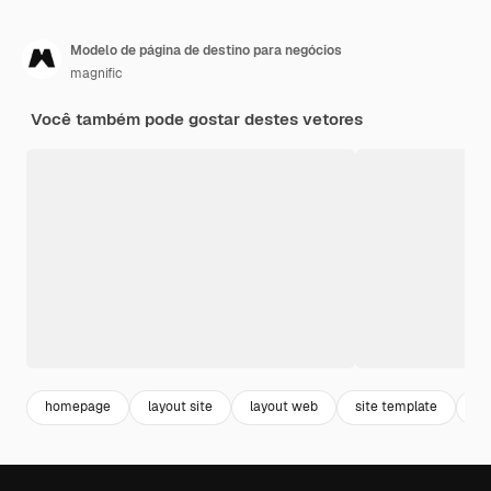
Modelo de página de destino para negócios
magnific
Você também pode gostar destes vetores
homepage
layout site
layout web
site template
mo