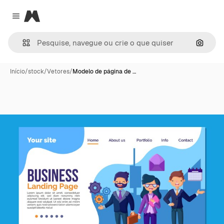
Magnific
Close menu
Pesqui
Início
/
stock
/
Vetores
/
Modelo de página de …