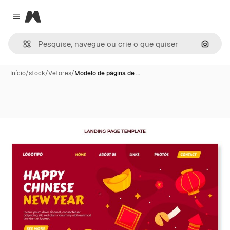
Magnific
Close menu
Pesqui
Início
/
stock
/
Vetores
/
Modelo de página de …