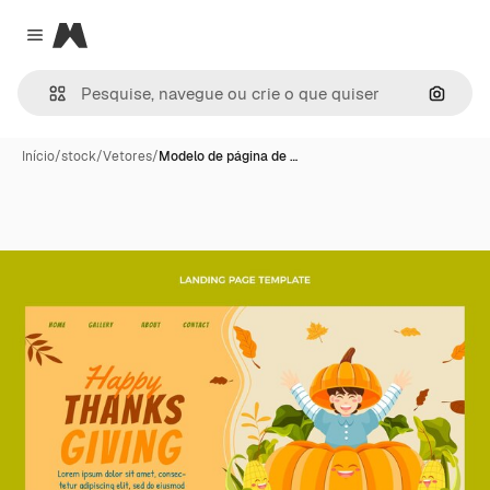
Magnific
Close menu
Pesqui
Início
/
stock
/
Vetores
/
Modelo de página de …