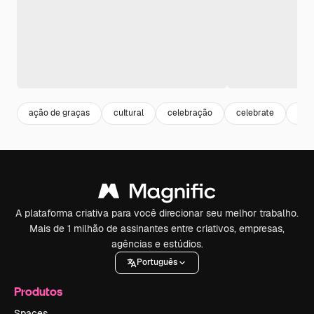
ação de graças
cultural
celebração
celebrate
aut
A plataforma criativa para você direcionar seu melhor trabalho.
Mais de 1 milhão de assinantes entre criativos, empresas,
agências e estúdios.
Português
Produtos
Spaces