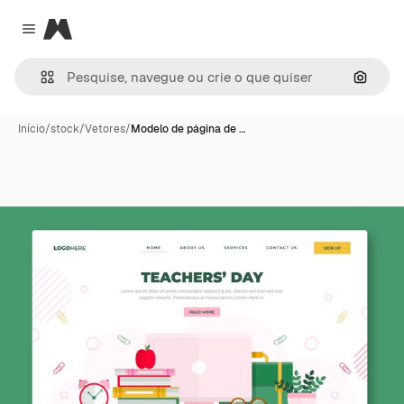
Magnific
Close menu
Pesqui
Início
/
stock
/
Vetores
/
Modelo de página de …