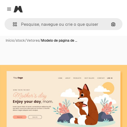
Magnific
Close menu
Pesqui
Início
/
stock
/
Vetores
/
Modelo de página de …