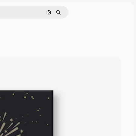
Pesquisar por imagem
Buscar