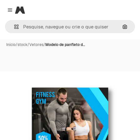
Magnific
Close menu
Pesqui
Início
/
stock
/
Vetores
/
Modelo de panfleto d…