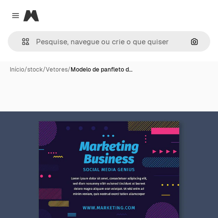
Magnific
Close menu
Pesqui
Início
/
stock
/
Vetores
/
Modelo de panfleto d…