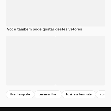
Você também pode gostar destes vetores
flyer template
business flyer
business template
compan