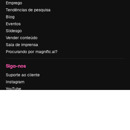
Emprego
Tendências de pesquisa
Blog
Eventos
Slidesgo
Vender conteúdo
Sala de imprensa
Procurando por magnific.ai?
Siga-nos
Suporte ao cliente
Instagram
YouTube
LinkedIn
TikTok
Discord
X
Reddit