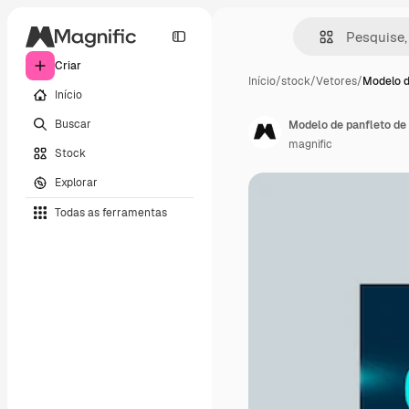
Criar
Início
/
stock
/
Vetores
/
Modelo d
Início
Buscar
Modelo de panfleto de
magnific
Stock
Explorar
Todas as ferramentas