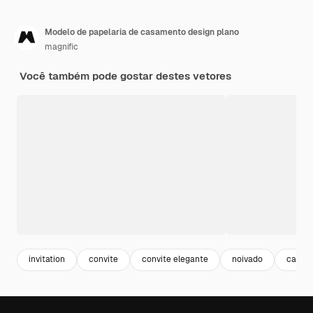
Modelo de papelaria de casamento design plano
magnific
Você também pode gostar destes vetores
invitation
convite
convite elegante
noivado
casame