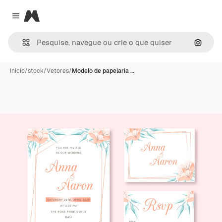
Magnific
Close menu
Pesqui
Início
/
stock
/
Vetores
/
Modelo de papelaria …