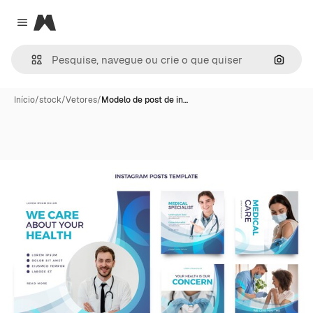
Magnific
Close menu
Pesqui
Início
/
stock
/
Vetores
/
Modelo de post de in…