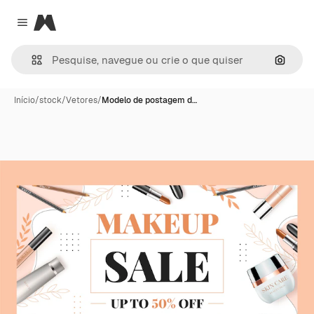
Magnific
Close menu
Pesqui
Início
/
stock
/
Vetores
/
Modelo de postagem d…