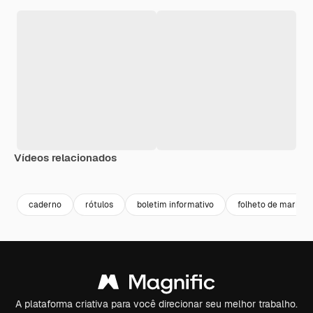
Vídeos relacionados
Premium
Premium
caderno
rótulos
boletim informativo
folheto de marketi
A plataforma criativa para você direcionar seu melhor trabalho.