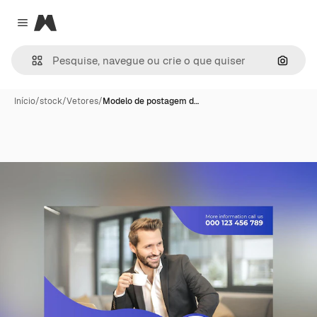
Magnific
Close menu
Pesqui
Início
/
stock
/
Vetores
/
Modelo de postagem d…