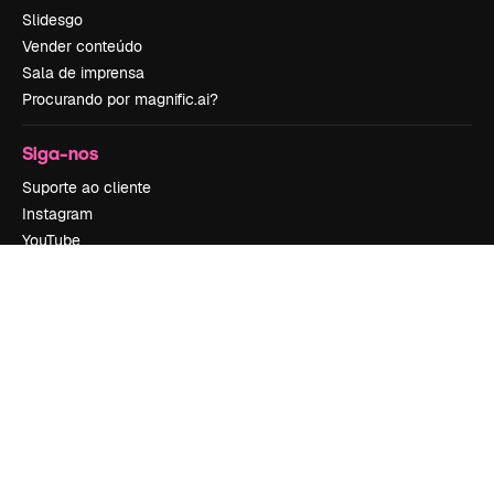
Slidesgo
Vender conteúdo
Sala de imprensa
Procurando por magnific.ai?
Siga-nos
Suporte ao cliente
Instagram
YouTube
LinkedIn
TikTok
Discord
X
Reddit
Copyright © 2010-
2026
Freepik Company S.L.U.
Todos os direitos
reservados
.